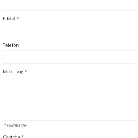
Pflichtfeld
E-Mail
*
Telefon
Pflichtfeld
Mitteilung
*
* Pflichtfelder
Pflichtfeld
Captcha
*